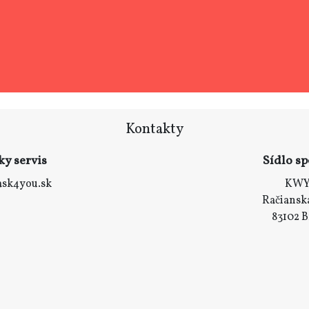
Kontakty
ky servis
Sídlo sp
ask4you.sk
KWY,
Račianska
83102 B