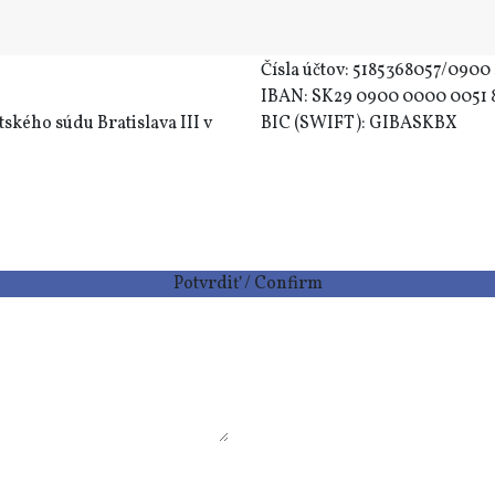
Čísla účtov: 5185368057/0900 S
IBAN: SK29 0900 0000 0051 
ského súdu Bratislava III v
BIC (SWIFT): GIBASKBX
Potvrdiť / Confirm