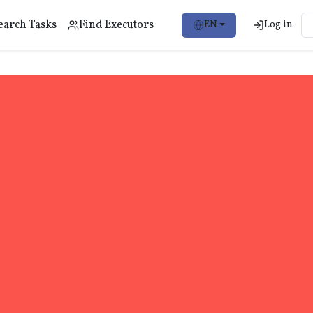
earch Tasks
Find Executors
EN
Log in