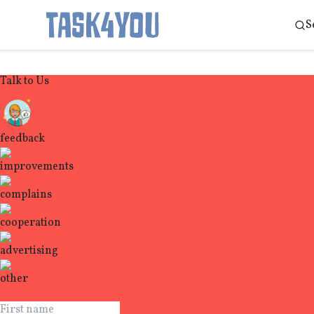
S
Skip
to
Talk to Us
content
feedback
improvements
complains
cooperation
advertising
other