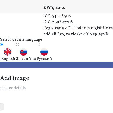
KWY, s.r.o.
IČO: 54 228 506
DIČ: 2121602208
Registrácia v Obchodnom registri Mest
oddieli Sro, vo vložke číslo 156742/B
Select website language
English
Slovenčina
Русский
Add image