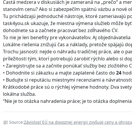
Častá medzera v diskusiách je zameraná na „prečo“ a men
stanovím cenu? Ako si zabezpečím spätnú väzbu a nové o
Tu prichádzajú jednoduché nástroje, ktoré zameriavajú p
task4you.sk ukazuje, že miestna výmena služieb môže byť 
dohodnete sa a začnete pracovať bez zdĺhavého CV.
To nie je len benefity pre vykonávateľov. Aj objednávatelia
Lokálne riešenia znižujú čas a náklady, pretože spájajú d
Trochu jasnosti: nejde o náhradu tradičnej práce, ale o p
príležitosti tým, ktorí potrebujú zarobiť rýchlo alebo si dop
• Zaregistrujte sa a začnite ponúkať služby bez zložitého C
• Dohodnite si zákazku a majte zaplatené často do
24
hodí
• Budujte si reputáciu miestnymi recenziami a návratnosť
Krátkodobé práce sú o rýchlej výmene hodnoty. Dva svety 
lokálna služba.
“Nie je to otázka nahradenia práce; je to otázka doplnenia p
📰 Source:
Závislosť EÚ na dovoznej energii zvyšuje ceny a ohroz