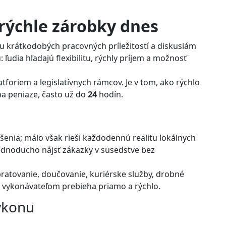
rýchle zárobky dnes
u krátkodobých pracovných príležitostí a diskusiám
udia hľadajú flexibilitu, rýchly príjem a možnosť
tforiem a legislatívnych rámcov. Je v tom, ako rýchlo
na peniaze, často už do
24
hodín.
šenia; málo však rieši každodennú realitu lokálnych
jednoducho nájsť zákazky v susedstve bez
pratovanie, doučovanie, kuriérske služby, drobné
vykonávateľom prebieha priamo a rýchlo.
ýkonu