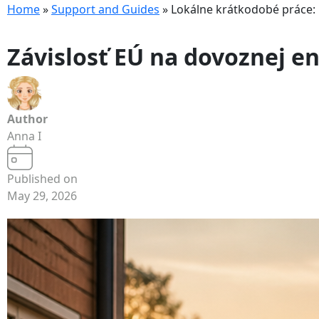
Home
»
Support and Guides
»
Lokálne krátkodobé práce: 
to
content
Závislosť EÚ na dovoznej en
Author
Anna I
Published on
May 29, 2026