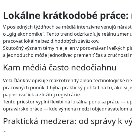
Lokálne krátkodobé práce: 
V posledných týždňoch sa médiá intenzívne venujú nárast
o „gig ekonomike“. Tento trend odzrkadľuje reálnu zmenu: ľ
pracovať lokálne bez dlhodobých záväzkov.
Skutočný význam témy nie je len v porovnávaní veľkých pla
a jednoducho môže jednotlivec premeniť čas a zručnosti 
Kam médiá často nedočiahnu
Veľa článkov opisuje makrotrendy alebo technologické rie
pracovných ponúk. Chýba praktický pohľad na to, ako si 
papierovačiek a zložitej registrácie.
Tento priestor vyplní flexibilná lokálna ponuka práce — u
opravárske práce — kde výmena medzi objednávateľom a 
Praktická medzera: od správy k v