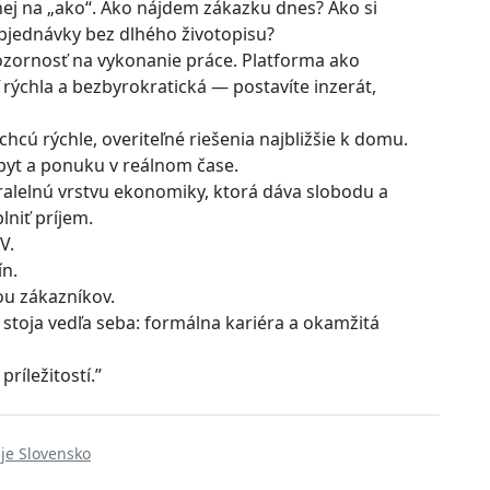
ej na „ako“. Ako nájdem zákazku dnes? Ako si
bjednávky bez dlhého životopisu?
ozornosť na vykonanie práce. Platforma ako
rýchla a bezbyrokratická — postavíte inzerát,
 chcú rýchle, overiteľné riešenia najbližšie k domu.
opyt a ponuku v reálnom čase.
aralelnú vrstvu ekonomiky, ktorá dáva slobodu a
lniť príjem.
V.
n.
ou zákazníkov.
stoja vedľa seba: formálna kariéra a okamžitá
ríležitostí.”
uje Slovensko